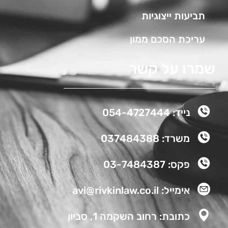
תביעות ייצוגיות
עריכת הסכם ממון
שמרו על קשר
נייד: 054-4727444
משרד: 037484388
פקס: 03-7484387
אימייל: avi@rivkinlaw.co.il
כתובת: רחוב השקמה 1, סביון