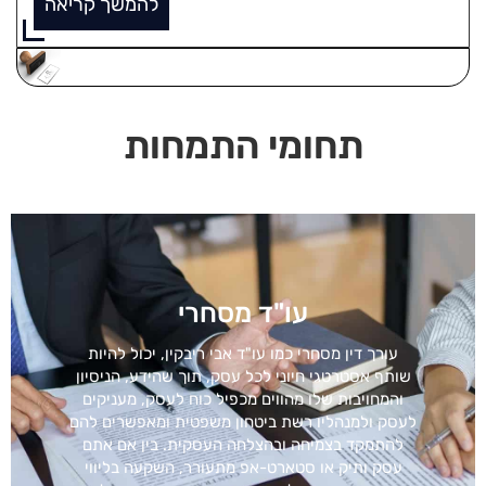
להמשך קריאה
תחומי התמחות
עו"ד מסחרי
עורך דין מסחרי כמו עו"ד אבי ריבקין, יכול להיות
שותף אסטרטגי חיוני לכל עסק, תוך שהידע, הניסיון
והמחויבות שלו מהווים מכפיל כוח לעסק, מעניקים
לעסק ולמנהליו רשת ביטחון משפטית ומאפשרים להם
להתמקד בצמיחה ובהצלחה העסקית. בין אם אתם
עסק ותיק או סטארט-אפ מתעורר, השקעה בליווי