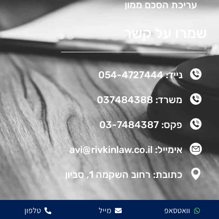
עריכת הסכם ממון
שמרו על קשר
נייד: 054-4727444
משרד: 037484388
פקס: 03-7484387
אימייל: avi@rivkinlaw.co.il
כתובת: רחוב השקמה 1, סביון
וואטסאפ
מייל
טלפון