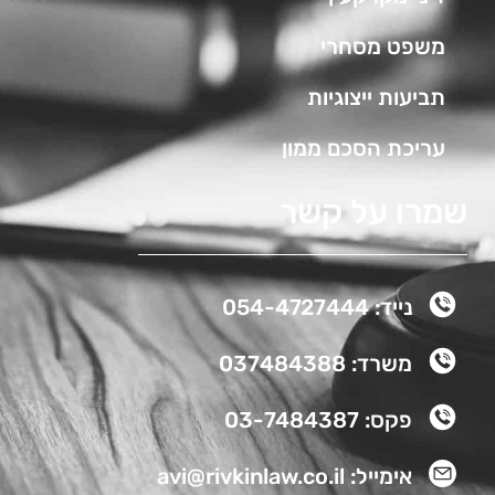
משפט מסחרי
תביעות ייצוגיות
עריכת הסכם ממון
שמרו על קשר
נייד: 054-4727444
משרד: 037484388
פקס: 03-7484387
אימייל: avi@rivkinlaw.co.il