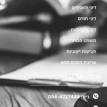
דיני תאגידים
דיני חוזים
דיני מקרקעין
משפט מסחרי
תביעות ייצוגיות
עריכת הסכם ממון
שמרו על קשר
נייד: 054-4727444