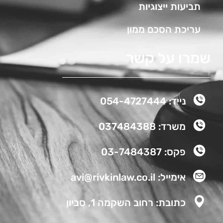
תביעות ייצוגיות
עריכת הסכם ממון
שמרו על קשר
נייד: 054-4727444
משרד: 037484388
פקס: 03-7484387
אימייל: avi@rivkinlaw.co.il
כתובת: רחוב השקמה 1, סביון