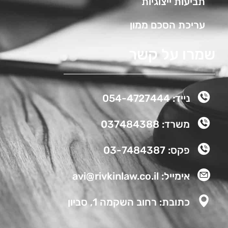
תביעות ייצוגיות
עריכת הסכם ממון
שמרו על קשר
נייד: 054-4727444
משרד: 037484388
פקס: 03-7484387
אימייל: avi@rivkinlaw.co.il
כתובת: רחוב השקמה 1, סביון