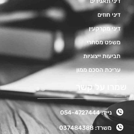
דיני תאגידים
דיני חוזים
דיני מקרקעין
משפט מסחרי
תביעות ייצוגיות
עריכת הסכם ממון
שמרו על קשר
נייד: 054-4727444
משרד: 037484388