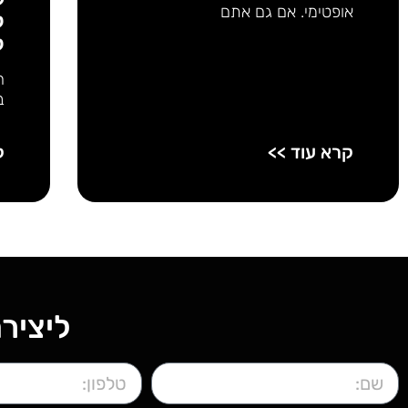
אופטימי. אם גם אתם
ל
ל
ה
ב
קרא עוד >>
ק
ליציר