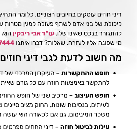
דיני חוזים עוסקים בחיובים רצוניים, כלומר התחיי
ליכולת של בני אדם לשתף פעולה למען מטרות ש
להתגורר בנכס שאינו שלו.
עו"ד אבי ריבקין
הוא מ
מי שפונה אליו לעזרה. שאלות? דברו איתנו
7444
מה חשוב לדעת לגבי דיני חוזים
חופש ההתקשרות
– העיקרון המרכזי של די
להתקשר באמצעות חוזה עם כל גורם שאיתו הם
חופש העיצוב
– מרכיב שני של חופש החוזים 
לעיתים, בנסיבות שונות, החוק מציב סייגים
משכר המינימום, גם אם לכאורה הוא עושה זא
עילות לביטול חוזה
– דיני החוזים מפרטים מה