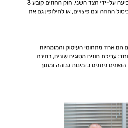
– חוזה שאחד הצדדים לו מפר אותו, ללא עילה מוצדקת, מאפשר הגשת תביעה על-ידי הצד השני. חוק החוזים קובע 3
ול החוזה וגם פיצויים, או לחילופין גם את
זים הם אחד מתחומי העיסוק והמומחיות
חד: עריכת חוזים מסוגים שונים, בחינת
 השונים ניתנים בזמינות גבוהה ומתוך