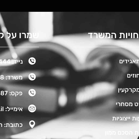
ויות המשרד
שמרו על ק
תאגידים
נייד: 054-4727444
חוזים
משרד: 037484388
מקרקעין
פקס: 03-7484387
 מסחרי
אימייל: avi@rivkinlaw.co.il
ת ייצוגיות
כתובת: רחוב
ת הסכם ממון