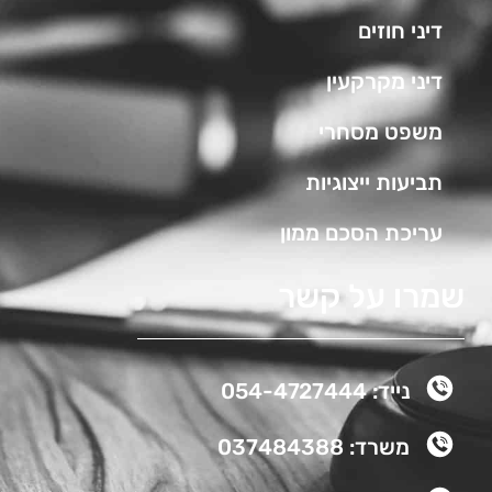
דיני חוזים
דיני מקרקעין
משפט מסחרי
תביעות ייצוגיות
עריכת הסכם ממון
שמרו על קשר
נייד: 054-4727444
משרד: 037484388